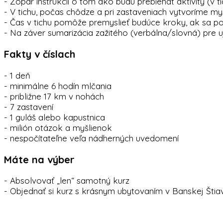
- Zopár inštrukcií o tom ako budú prebiehať aktivity (
- V tichu, počas chôdze a pri zastaveniach vytvoríme mysl
- Čas v tichu pomôže premyslieť budúce kroky, ak sa po
- Na záver sumarizácia zažitého (verbálna/slovná) pre 
Fakty v číslach
- 1 deň
- minimálne 6 hodín mlčania
- približne 17 km v nohách
- 7 zastavení
- 1 guláš alebo kapustnica
- milión otázok a myšlienok
- nespočítateľne veľa nádherných uvedomení
Máte na výber
- Absolvovať „len“ samotný kurz
- Objednať si kurz s krásnym ubytovaním v Banskej Štiav