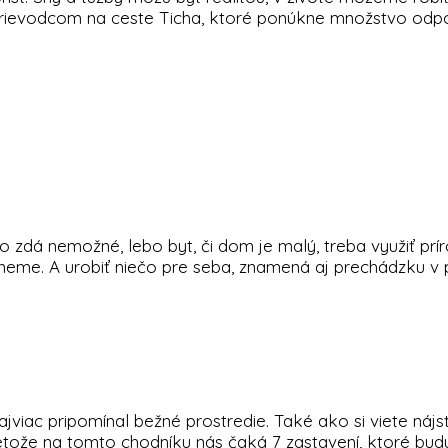
sprievodcom na ceste Ticha, ktoré ponúkne množstvo odpo
o zdá nemožné, lebo byt, či dom je malý, treba využiť pr
neme. A urobiť niečo pre seba, znamená aj prechádzku v pr
o najviac pripomínal bežné prostredie. Také ako si viete 
tože na tomto chodníku nás čaká 7 zastavení, ktoré budú