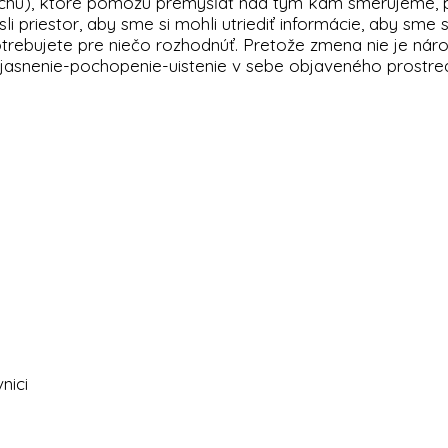
v tichu), ktoré pomôžu premýšľať nad tým kam smerujeme,
i priestor, aby sme si mohli utriediť informácie, aby sme s
trebujete pre niečo rozhodnúť. Pretože zmena nie je náro
ujasnenie-pochopenie-uistenie v sebe objaveného prostred
nici