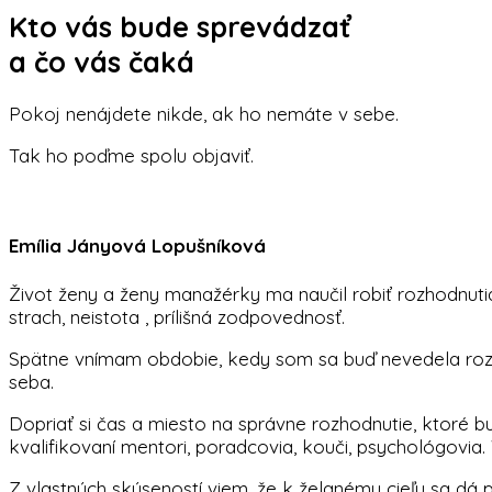
Kto vás bude sprevádzať
a čo vás čaká
Pokoj nenájdete nikde, ak ho nemáte v sebe.
Tak ho poďme spolu objaviť.
Emília Jányová Lopušníková
Život ženy a ženy manažérky ma naučil robiť rozhodnutia.
strach, neistota , prílišná zodpovednosť.
Spätne vnímam obdobie, kedy som sa buď nevedela rozh
seba.
Dopriať si čas a miesto na správne rozhodnutie, ktoré 
kvalifikovaní mentori, poradcovia, kouči, psychológovia. 
Z vlastných skúseností viem, že k želanému cieľu sa dá p