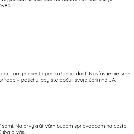
vedí.
írodu. Tam je miesta pre každého dosť. Našťastie nie sme
írode – potichu, aby ste počuli svoje úprimné JA.
nájsť sami. Na prvýkrát vám budem sprievodcom na ceste
 iba o vás.