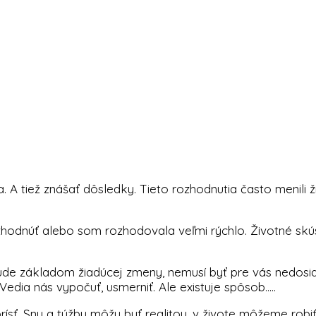
 A tiež znášať dôsledky. Tieto rozhodnutia často menili ž
odnúť alebo som rozhodovala veľmi rýchlo. Životné skús
bude základom žiadúcej zmeny, nemusí byť pre vás nedosi
Vedia nás vypočuť, usmerniť. Ale existuje spôsob…..
rísť. Sny a túžby môžu byť realitou, v živote môžeme robi