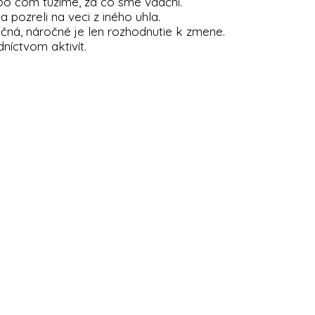
 po čom túžime, za čo sme vďační.
a pozreli na veci z iného uhla.
čná, náročné je len rozhodnutie k zmene.
níctvom aktivít.