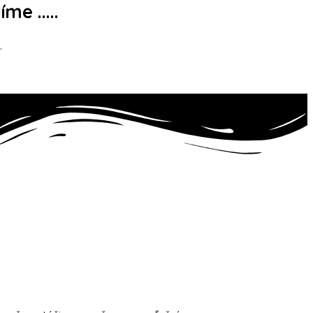
me .....
.